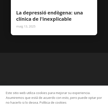
La depressió endògena: una
clínica de l'inexplicable
maig 13, 2025
Este sitio web utiliza cookies para mejorar su experiencia.
Categories
Asumiremos que está de acuerdo con esto, pero puede optar por
Altres
Ansietat
IPITIA
Sexologia
TOC
no hacerlo si lo desea. Política de cookies