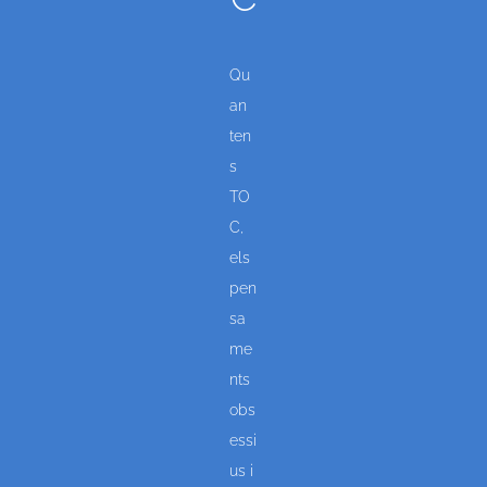
Qu
an
ten
s
TO
C,
els
pen
sa
me
nts
obs
essi
us i