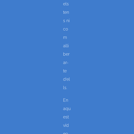
els
ten
s ni
co
m
alli
ber
ar-
te
d’el
ls.
En
aqu
est
víd
eo,