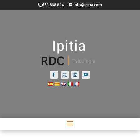
669 868 814
info@ipitia.com