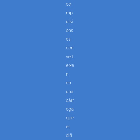
co
mp
ulsi
ons
es
con
vert
eixe
n
en
una
càrr
ega
que
et
difi