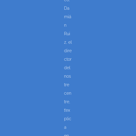
Da
miá
n
Rui
z, el
dire
ctor
del
nos
tre
cen
tre,
t’ex
plic
a
en