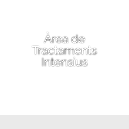
Àrea de
Tractaments
Intensius