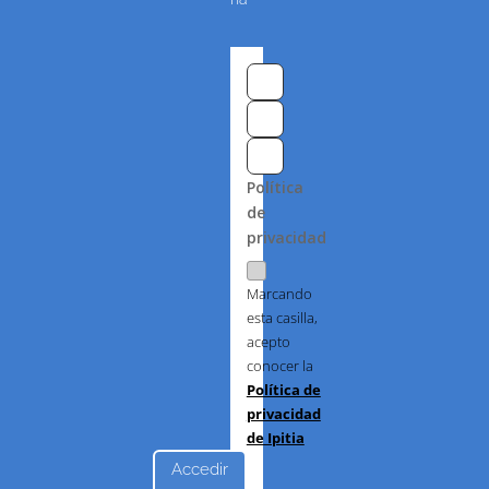
Política
de
privacidad
Marcando
esta casilla,
acepto
conocer la
Política de
privacidad
de Ipitia
Accedir