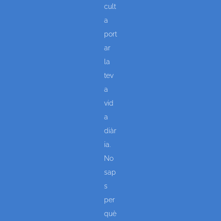
cult
a
port
ar
la
tev
a
vid
a
diàr
ia.
No
sap
s
per
què