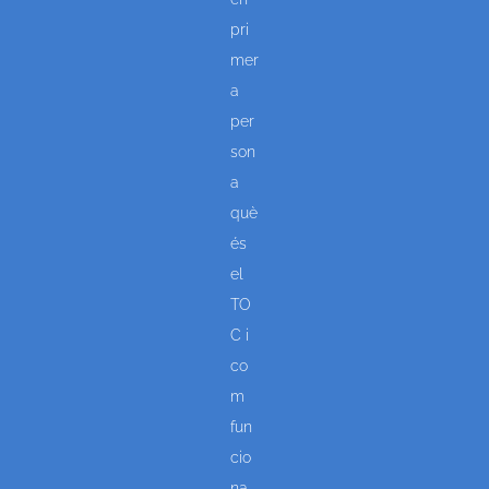
pri
mer
a
per
son
a
què
és
el
TO
C i
co
m
fun
cio
na