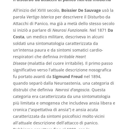
All’inizio del XVIII secolo,
Boissier De Sauvage
usò la
parola
Vertigo Isterica
per descrivere il Disturbo da
Attacchi di Panico, ma già a metà dello stesso secolo
si iniziò a parlare di
Neurosi Funzionale
. Nel 1871
Da
Costa
, un medico militare, descriveva in alcuni
soldati una sintomatologia caratterizzata da
un’intensa paura e da sintomi somatici cardio-
respiratori che definiva
Irritable Heart
Disease
(malattia del cuore irritabile). Il primo passo
significativo verso l’attuale descrizione nosografica
fu portato avanti da
Sigmund Freud
nel 1894,
quando separò dalla Neuroastenia, una categoria di
distrubi che definiva
Nevrosi d’angoscia
. Questa
categoria era caratterizzata da una sintomatologia
più limitata e omogenea che includeva ansia libera e
cronica (“aspettativa di ansia”) e ansia acuta
caratterizzata da sintomi psicofisici molto vicini
all’attuale descrizione dell’attacco di panico.