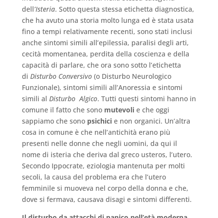
dell
’Isteria
. Sotto questa stessa etichetta diagnostica,
che ha avuto una storia molto lunga ed è stata usata
fino a tempi relativamente recenti, sono stati inclusi
anche sintomi simili all’epilessia, paralisi degli arti,
cecità momentanea, perdita della coscienza e della
capacità di parlare, che ora sono sotto l’etichetta
di
Disturbo Conversivo
(o Disturbo Neurologico
Funzionale), sintomi simili all’Anoressia e sintomi
simili al
Disturbo Algico
. Tutti questi sintomi hanno in
comune il fatto che sono
mutevoli
e che oggi
sappiamo che sono
psichici
e non organici. Un’altra
cosa in comune è che nell’antichità erano più
presenti nelle donne che negli uomini, da qui il
nome di isteria che deriva dal greco usteros, l’utero.
Secondo Ippocrate, eziologia mantenuta per molti
secoli, la causa del problema era che l’utero
femminile si muoveva nel corpo della donna e che,
dove si fermava, causava disagi e sintomi differenti.
Il disturbo da attacchi di panico nell’età moderna