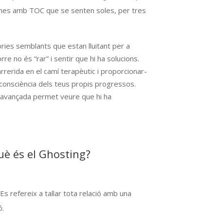
sones amb TOC que se senten soles, per tres
es semblants que estan lluitant per a
e no és “rar” i sentir que hi ha solucions.
erida en el camí terapèutic i proporcionar-
 consciència dels teus propis progressos.
avançada permet veure que hi ha
uè és el Ghosting?
s refereix a tallar tota relació amb una
ó.