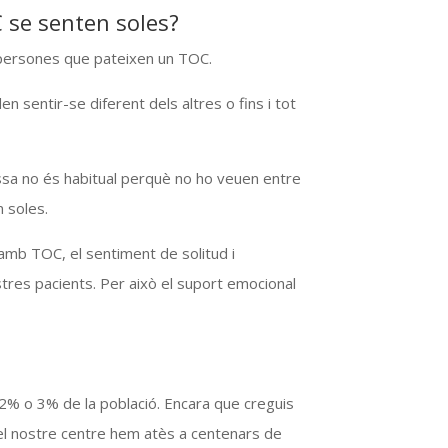
 se senten soles?
s persones que pateixen un TOC.
sentir-se diferent dels altres o fins i tot
sa no és habitual perquè no ho veuen entre
n soles.
amb TOC, el sentiment de solitud i
tres pacients. Per això el suport emocional
 2% o 3% de la població. Encara que creguis
el nostre centre hem atès a centenars de