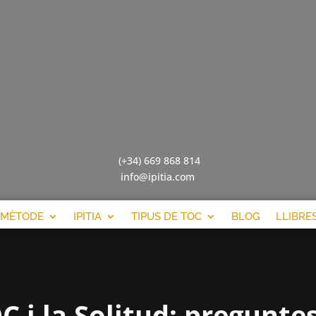
(+34) 669 868 814
info@ipitia.com
MÈTODE
IPITIA
TIPUS DE TOC
BLOG
LLIBRE
C i la Solitud: pregunte