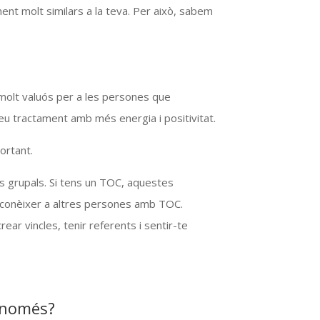
 molt similars a la teva. Per això, sabem
s molt valuós per a les persones que
seu tractament amb més energia i positivitat.
ortant.
ts grupals. Si tens un TOC, aquestes
n conèixer a altres persones amb TOC.
ear vincles, tenir referents i sentir-te
s només?