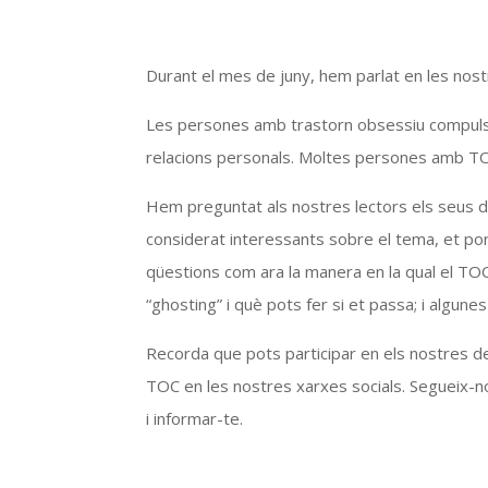
Durant el mes de juny, hem parlat en les nos
Les persones amb trastorn obsessiu compuls
relacions personals. Moltes persones amb TO
Hem preguntat als nostres lectors els seus du
considerat interessants sobre el tema, et por
qüestions com ara la manera en la qual el TOC 
“ghosting” i què pots fer si et passa; i algune
Recorda que pots participar en els nostres d
TOC en les nostres xarxes socials. Segueix-
i informar-te.