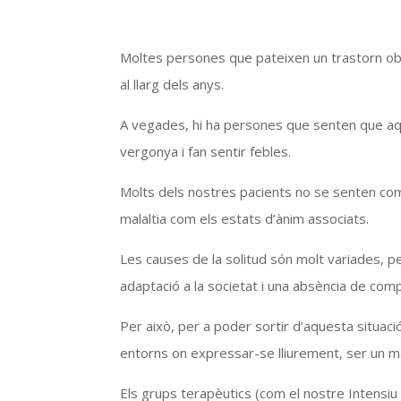
Moltes persones que pateixen un trastorn obs
al llarg dels anys.
A vegades, hi ha persones que senten que aq
vergonya i fan sentir febles.
Molts dels nostres pacients no se senten com
malaltia com els estats d’ànim associats.
Les causes de la solitud són molt variades, p
adaptació a la societat i una absència de comp
Per això, per a poder sortir d’aquesta situaci
entorns on expressar-se lliurement, ser un mat
Els grups terapèutics (com el nostre Intensiu 