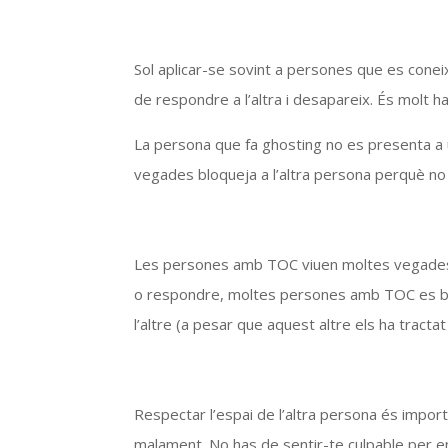
Sol aplicar-se sovint a persones que es coneix
de respondre a l’altra i desapareix. És molt hab
La persona que fa ghosting no es presenta a u
vegades bloqueja a l’altra persona perquè no l
Les persones amb TOC viuen moltes vegades a
o respondre, moltes persones amb TOC es blo
l’altre (a pesar que aquest altre els ha tractat
Respectar l’espai de l’altra persona és import
malament. No has de sentir-te culpable per e