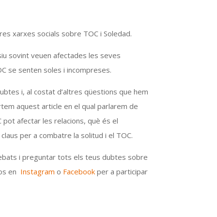
tres xarxes socials sobre TOC i Soledad.
iu sovint veuen afectades les seves
C se senten soles i incompreses.
btes i, al costat d’altres qüestions que hem
tem aquest article en el qual parlarem de
pot afectar les relacions, què és el
s claus per a combatre la solitud i el TOC.
ebats i preguntar tots els teus dubtes sobre
nos en
Instagram
o
Facebook
per a participar