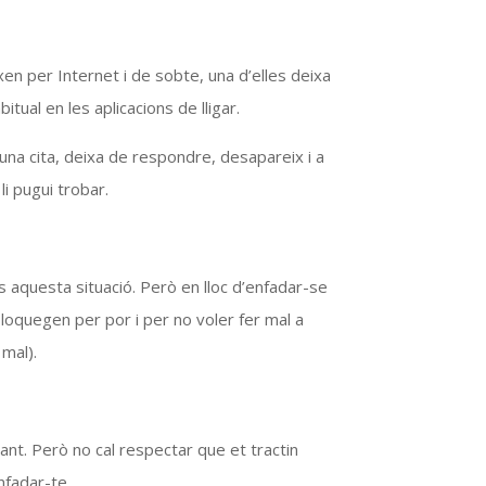
en per Internet i de sobte, una d’elles deixa
itual en les aplicacions de lligar.
na cita, deixa de respondre, desapareix i a
i pugui trobar.
questa situació. Però en lloc d’enfadar-se
quegen per por i per no voler fer mal a
 mal).
ant. Però no cal respectar que et tractin
nfadar-te.