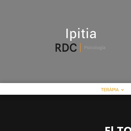
TERÀPIA
El TO