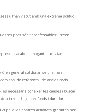
essiu l’han viscut amb una extrema solitud
uestes pors són “inconfessables”, creen
presos i acaben amagant a tots tant la
erò en general sol donar-se una mala
romisos, de referents i de vincles reals.
ó, és necessaris conèixer les causes i buscar
eix i crear llaços profunds i duradors.
Grupal o les nostres activitats gratuïtes per