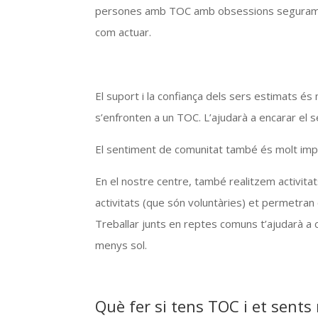
persones amb TOC amb obsessions segurament
com actuar.
El suport i la confiança dels sers estimats é
s’enfronten a un TOC. L’ajudarà a encarar el 
El sentiment de comunitat també és molt imp
En el nostre centre, també realitzem activita
activitats (que són voluntàries) et permetra
Treballar junts en reptes comuns t’ajudarà a cr
menys sol.
Què fer si tens TOC i et sent