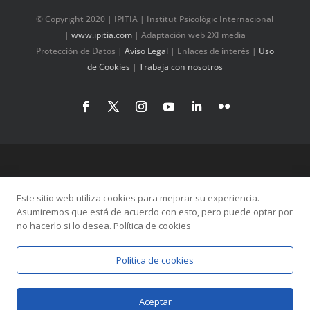
© Copyright 2020 | IPITIA | Institut Psicològic Internacional
|
www.ipitia.com
| Adaptación web 2XI media
Protección de Datos
|
Aviso Legal
|
Enlaces de interés
|
Uso
de Cookies
|
Trabaja con nosotros
Este sitio web utiliza cookies para mejorar su experiencia.
Asumiremos que está de acuerdo con esto, pero puede optar por
no hacerlo si lo desea. Política de cookies
Política de cookies
Aceptar