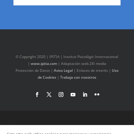
© Copyright 2020 | IPITIA | Institut Psicològic Internacional
|
www.ipitia.com
| Adaptación web 2XI media
Protección de Datos
|
Aviso Legal
|
Enlaces de interés
|
Uso
de Cookies
|
Trabaja con nosotros