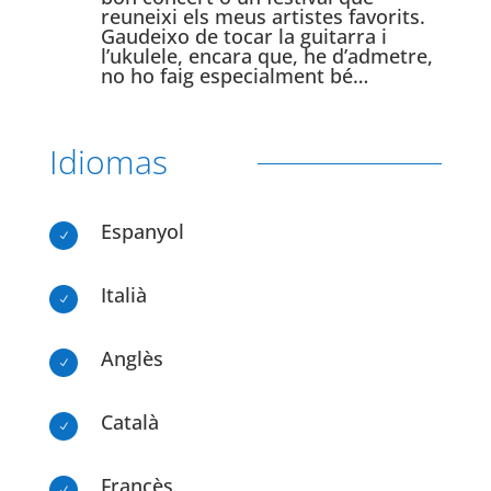
reuneixi els meus artistes favorits.
Gaudeixo de tocar la guitarra i
l’ukulele, encara que, he d’admetre,
no ho faig especialment bé…
Idiomas
Espanyol
N
Italià
N
Anglès
N
Català
N
Francès
N