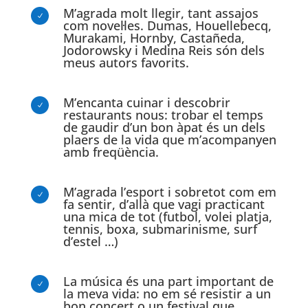
M’agrada molt llegir, tant assajos
N
com novel·les. Dumas, Houellebecq,
Murakami, Hornby, Castañeda,
Jodorowsky i Medina Reis són dels
meus autors favorits.
M’encanta cuinar i descobrir
N
restaurants nous: trobar el temps
de gaudir d’un bon àpat és un dels
plaers de la vida que m’acompanyen
amb freqüència.
M’agrada l’esport i sobretot com em
N
fa sentir, d’allà que vagi practicant
una mica de tot (futbol, volei platja,
tennis, boxa, submarinisme, surf
d’estel …)
La música és una part important de
N
la meva vida: no em sé resistir a un
bon concert o un festival que