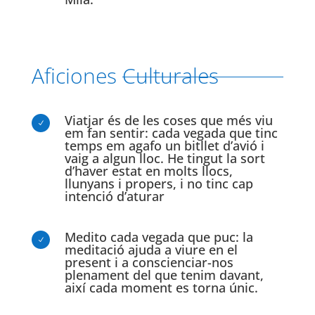
Aficiones Culturales
Viatjar és de les coses que més viu
N
em fan sentir: cada vegada que tinc
temps em agafo un bitllet d’avió i
vaig a algun lloc. He tingut la sort
d’haver estat en molts llocs,
llunyans i propers, i no tinc cap
intenció d’aturar
Medito cada vegada que puc: la
N
meditació ajuda a viure en el
present i a conscienciar-nos
plenament del que tenim davant,
així cada moment es torna únic.