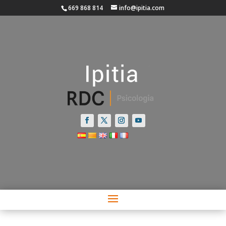
669 868 814
info@ipitia.com