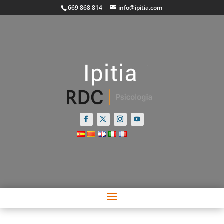
669 868 814
info@ipitia.com