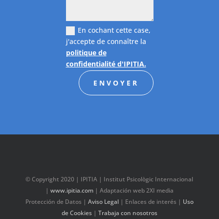
En cochant cette case,
j'accepte de connaître la
politique de
confidentialité d'IPITIA.
ENVOYER
© Copyright 2020 | IPITIA | Institut Psicològic Internacional
|
www.ipitia.com
| Adaptación web 2XI media
Protección de Datos
|
Aviso Legal
|
Enlaces de interés
|
Uso
de Cookies
|
Trabaja con nosotros