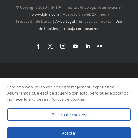
© Copyright 2020 | IPITIA | Institut Psicològic Internacional
|
www.ipitia.com
| Adaptación web 2XI media
Protección de Datos
|
Aviso Legal
|
Enlaces de interés
|
Uso
de Cookies
|
Trabaja con nosotros
Este sitio web utiliza cookies para mejorar su experiencia.
Asumiremos que está de acuerdo con esto, pero puede optar por
no hacerlo si lo desea. Política de cookies
Política de cookies
Aceptar