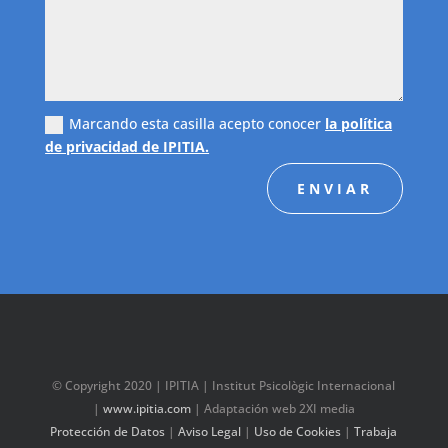
Marcando esta casilla acepto conocer
la política
de privacidad de IPITIA.
ENVIAR
© Copyright 2020 | IPITIA | Institut Psicològic Internacional
|
www.ipitia.com
| Adaptación web 2XI media
Protección de Datos
|
Aviso Legal
|
Uso de Cookies
|
Trabaja