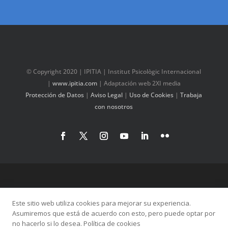
© Copyright 2020 | IPITIA | Institut Psicològic Internacional
|
www.ipitia.com
| Adaptación web 2XI media
Protección de Datos
|
Aviso Legal
|
Uso de Cookies
|
Trabaja
con nosotros
Este sitio web utiliza cookies para mejorar su experiencia.
Asumiremos que está de acuerdo con esto, pero puede optar por
no hacerlo si lo desea. Política de cookies