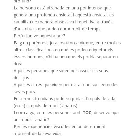
profund?
La persona està atrapada en una por intensa que
genera una profunda ansietat i aquesta ansietat es
canalitza de manera obsessiva i repetitiva a través
d’uns rituals que poden durar molt de temps.
Però d’on ve aquesta por?
Faig un parèntesi, jo acostumo a dir que, entre moltes
altres classificacions en què es poden etiquetar els
éssers humans, n’hi ha una que els podria separar en
dos:
Aquelles persones que viuen per assolir els seus
desitjos.
Aquelles altres que viuen per evitar que succeeixin les
seves pors.
En termes freudians podríem parlar d’impuls de vida
(eros) i impuls de mort (tànatos).
I com algú, com les persones amb
TOC
, desenvolupa
un impuls tanàtic?
Per les experiències viscudes en un determinat
moment de la seva vida.