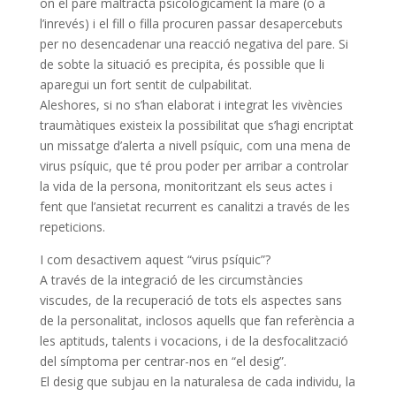
on el pare maltracta psicològicament la mare (o a
l’inrevés) i el fill o filla procuren passar desapercebuts
per no desencadenar una reacció negativa del pare. Si
de sobte la situació es precipita, és possible que li
aparegui un fort sentit de culpabilitat.
Aleshores, si no s’han elaborat i integrat les vivències
traumàtiques existeix la possibilitat que s’hagi encriptat
un missatge d’alerta a nivell psíquic, com una mena de
virus psíquic, que té prou poder per arribar a controlar
la vida de la persona, monitoritzant els seus actes i
fent que l’ansietat recurrent es canalitzi a través de les
repeticions.
I com desactivem aquest “virus psíquic”?
A través de la integració de les circumstàncies
viscudes, de la recuperació de tots els aspectes sans
de la personalitat, inclosos aquells que fan referència a
les aptituds, talents i vocacions, i de la desfocalització
del símptoma per centrar-nos en “el desig”.
El desig que subjau en la naturalesa de cada individu, la