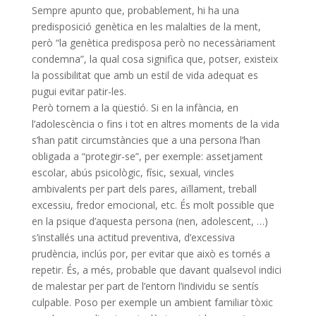
Sempre apunto que, probablement, hi ha una
predisposició genètica en les malalties de la ment,
però “la genètica predisposa però no necessàriament
condemna”, la qual cosa significa que, potser, existeix
la possibilitat que amb un estil de vida adequat es
pugui evitar patir-les.
Però tornem a la qüestió. Si en la infància, en
l’adolescència o fins i tot en altres moments de la vida
s’han patit circumstàncies que a una persona l’han
obligada a “protegir-se”, per exemple: assetjament
escolar, abús psicològic, físic, sexual, vincles
ambivalents per part dels pares, aïllament, treball
excessiu, fredor emocional, etc. És molt possible que
en la psique d’aquesta persona (nen, adolescent, …)
s’instal·lés una actitud preventiva, d’excessiva
prudència, inclús por, per evitar que això es tornés a
repetir. És, a més, probable que davant qualsevol indici
de malestar per part de l’entorn l’individu se sentís
culpable. Poso per exemple un ambient familiar tòxic