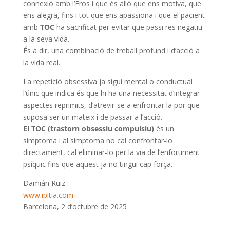
connexió amb l’Eros i que és allò que ens motiva, que
ens alegra, fins i tot que ens apassiona i que el pacient
amb
TOC
ha sacrificat per evitar que passi res negatiu
a la seva vida.
És a dir, una combinació de treball profund i d’acció a
la vida real.
La repetició obsessiva ja sigui mental o conductual
l’únic que indica és que hi ha una necessitat d’integrar
aspectes reprimits, d’atrevir-se a enfrontar la por que
suposa ser un mateix i de passar a l’acció.
El TOC (trastorn obsessiu compulsiu)
és un
símptoma i al símptoma no cal confrontar-lo
directament, cal eliminar-lo per la via de l’enfortiment
psíquic fins que aquest ja no tingui cap força.
Damián Ruiz
www.ipitia.com
Barcelona, 2 d’octubre de 2025