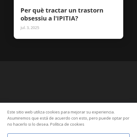
Per què tractar un trastorn
obsessiu a l'IPITIA?
jul. 3, 2025
Este sitio web utiliza cookies para mejorar su experiencia.
Categories
Asumiremos que está de acuerdo con esto, pero puede optar por
Altres
Ansietat
IPITIA
Sexologia
TOC
no hacerlo si lo desea. Política de cookies
TOC Homosexual
Tractaments Intensius