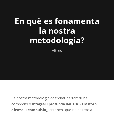
En què es fonamenta
la nostra
metodologia?
Altres
La nostra metodologia de treball parteix d’una
comprensió
integral i profunda del TOC (Trastorn
obsessiu compulsiu)
, entenent que no es tracta