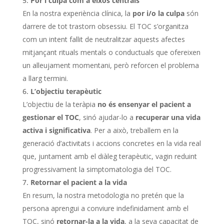
Por i culpa com a eixos centrals
En la nostra experiència clínica, la
por i/o la culpa
són
darrere de tot trastorn obsessiu. El TOC s’organitza
com un intent fallit de neutralitzar aquests afectes
mitjançant rituals mentals o conductuals que ofereixen
un alleujament momentani, però reforcen el problema
a llarg termini.
L’objectiu terapèutic
L’objectiu de la teràpia
no és ensenyar el pacient a
gestionar el TOC
, sinó ajudar-lo a
recuperar una vida
activa i significativa
. Per a això, treballem en la
generació d’activitats i accions concretes en la vida real
que, juntament amb el diàleg terapèutic, vagin reduint
progressivament la simptomatologia del TOC.
Retornar el pacient a la vida
En resum, la nostra metodologia no pretén que la
persona aprengui a conviure indefinidament amb el
TOC, sinó
retornar-la a la vida
, a la seva capacitat de