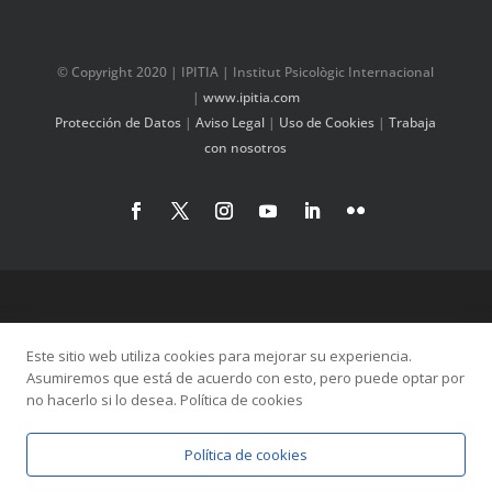
© Copyright 2020 | IPITIA | Institut Psicològic Internacional
|
www.ipitia.com
Protección de Datos
|
Aviso Legal
|
Uso de Cookies
|
Trabaja
con nosotros
Este sitio web utiliza cookies para mejorar su experiencia.
Asumiremos que está de acuerdo con esto, pero puede optar por
no hacerlo si lo desea. Política de cookies
Política de cookies