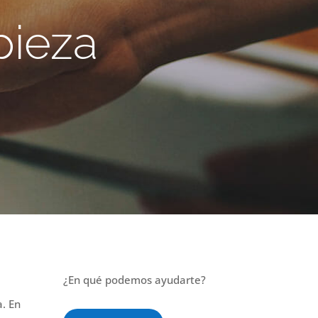
pieza
¿En qué podemos ayudarte?
a. En