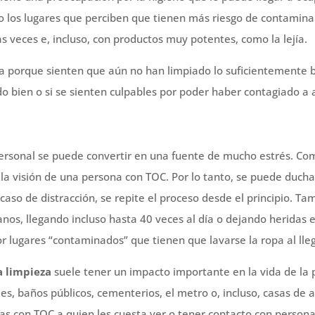
o los lugares que perciben que tienen más riesgo de contaminar
s veces e, incluso, con productos muy potentes, como la lejía.
sa porque sienten que aún no han limpiado lo suficientemente bi
 bien o si se sienten culpables por poder haber contagiado a 
 personal se puede convertir en una fuente de mucho estrés. Co
la visión de una persona con TOC. Por lo tanto, se puede duch
 caso de distracción, se repite el proceso desde el principio. 
s, llegando incluso hasta 40 veces al día o dejando heridas en
lugares “contaminados” que tienen que lavarse la ropa al llega
a limpieza
suele tener un impacto importante en la vida de la 
s, baños públicos, cementerios, el metro o, incluso, casas de 
 con TOC a quien les cuesta ver o tener contacto con persona