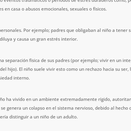
do eventos traumáticos o periodos de estrés duraderos como, p
es en casa o abusos emocionales, sexuales o físicos.
personales. Por ejemplo; padres que obligaban al niño a tener s
diluya y causa un gran estrés interior.
na separación física de sus padres (por ejemplo; vivir en un int
l hijo). El niño suele vivir esto como un rechazo hacia su ser,
iedad interno.
niño ha vivido en un ambiente extremadamente rígido, autoritari
, se genera un colapso en el sistema nervioso, debido al hecho 
ría distinguir a un niño de un adulto.