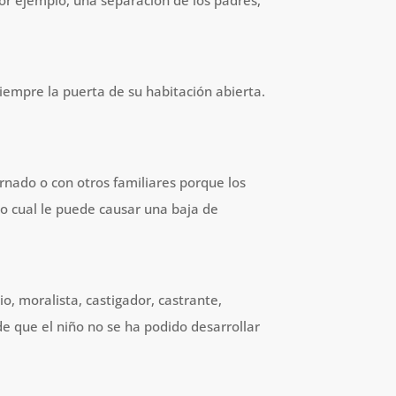
or ejemplo, una separación de los padres,
iempre la puerta de su habitación abierta.
ernado o con otros familiares porque los
 lo cual le puede causar una baja de
o, moralista, castigador, castrante,
de que el niño no se ha podido desarrollar