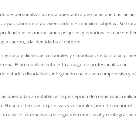
no de despersonalización está orientado a personas que buscan un
icaz para abordar esta vivencia de desconexión subjetiva. Se trat
n profundidad los mecanismos psíquicos y emocionales que sosti
pio cuerpo, a la identidad o al entorno.
 riguroso y dinámicas corporales y simbólicas, se facilita un proc
interna. El acompañamiento está a cargo de profesionales con
 de estados disociativos, integrando una mirada comprensiva y a 
cas orientadas a restablecer la percepción de continuidad, realid
. El uso de técnicas expresivas y corporales permite reducir el
ando canales alternativos de regulación emocional y reintegración 