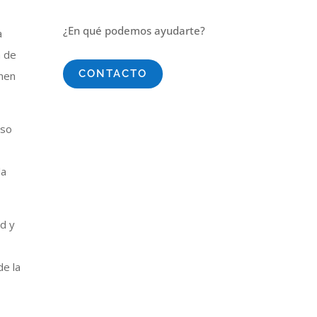
¿En qué podemos ayudarte?
a
a de
CONTACTO
enen
eso
la
ad y
de la