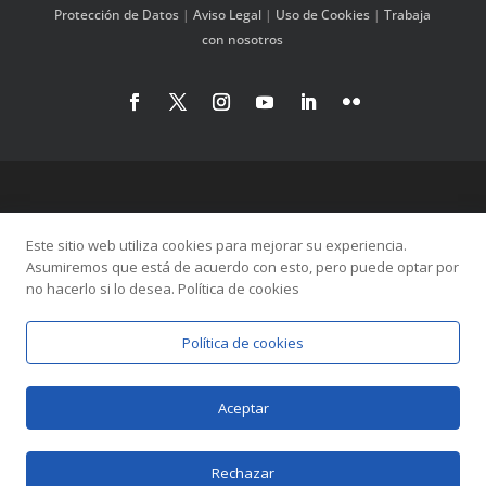
Protección de Datos
|
Aviso Legal
|
Uso de Cookies
|
Trabaja
con nosotros
Este sitio web utiliza cookies para mejorar su experiencia.
Asumiremos que está de acuerdo con esto, pero puede optar por
no hacerlo si lo desea. Política de cookies
Política de cookies
Aceptar
Diseñado por
Elegant Themes
| Desarrollado
Rechazar