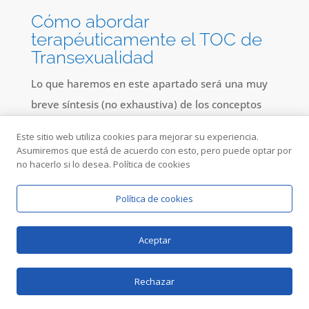
Cómo abordar
terapéuticamente el TOC de
Transexualidad
Lo que haremos en este apartado será una muy
breve síntesis (no exhaustiva) de los conceptos
clave del procedimiento que empleamos con
Este sitio web utiliza cookies para mejorar su experiencia.
éxito en el IPITIA para abordar este problema en
Asumiremos que está de acuerdo con esto, pero puede optar por
no hacerlo si lo desea. Política de cookies
concreto y el TOC en general.
El IPITIA ha desarrollado un enfoque terapéutico
Política de cookies
integrador que se distingue por su sensibilidad
ante las complejidades de la identidad de género
Aceptar
y por su atención individualizada. El trabajo con
personas que experimentan el TOC de
Rechazar
Transexualidad requiere un enfoque