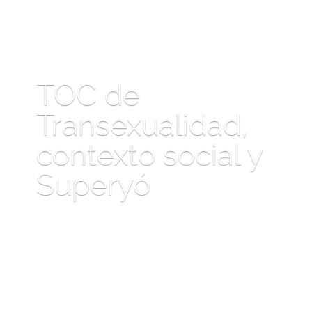
TOC de
Transexualidad,
contexto social y
Superyó