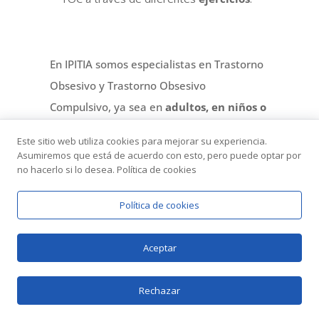
En IPITIA somos especialistas en Trastorno
Obsesivo y Trastorno Obsesivo
Compulsivo, ya sea en
adultos, en niños o
adolescentes
. Tenemos experiencia
tanto
Este sitio web utiliza cookies para mejorar su experiencia.
en casos graves y resistentes como en
Asumiremos que está de acuerdo con esto, pero puede optar por
no hacerlo si lo desea. Política de cookies
casos leves y más cercanos a un
Trastorno de Ansiedad
. No dudes en
Política de cookies
ponerte en contacto con nosotros si:
Llevas muchos años con TOC, has
Aceptar
probado muchos tratamientos y no
encuentras una salida
que te haga vivir
Rechazar
una vida más plena y libre de obsesiones.
Te ofrecemos un
tratamiento