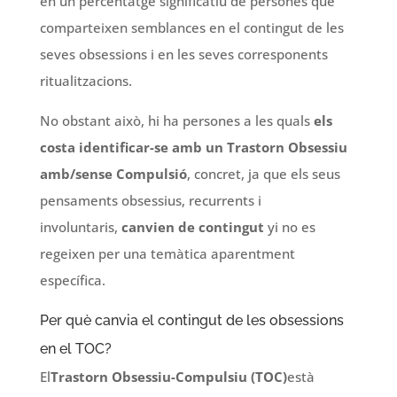
en un percentatge significatiu de persones que
comparteixen semblances en el contingut de les
seves obsessions i en les seves corresponents
ritualitzacions.
No obstant això, hi ha persones a les quals
els
costa identificar-se amb un Trastorn Obsessiu
amb/sense Compulsió
, concret, ja que els seus
pensaments obsessius, recurrents i
involuntaris,
canvien de contingut
yi no es
regeixen per una temàtica aparentment
específica.
Per què canvia el contingut de les obsessions
en el TOC?
El
Trastorn Obsessiu-Compulsiu (TOC)
està