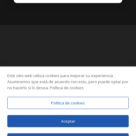
Este sitio web utiliza cookies para mejorar su experiencia.
Categories
Asumiremos que está de acuerdo con esto, pero puede optar por
Altres
Ansietat
IPITIA
Sexologia
TOC
no hacerlo si lo desea. Política de cookies
TOC Homosexual
Tractaments Intensius
Política de cookies
Aceptar
Designed by
Elegant Themes
| Powered by