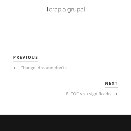
Terapia grupal
PREVIOUS
Change: dos and don’ts
NEXT
El TOC y su significado