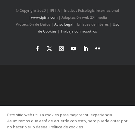
© Copyright 2020 | IPITIA | Institut Psicològic Internacional
|
www.ipitia.com
| Adaptación web 2XI media
Protección de Datos
|
Aviso Legal
|
Enlaces de interés
|
Uso
de Cookies
|
Trabaja con nosotros
Este sitio web utiliza cookies para mejorar su experiencia.
Categories
Asumiremos que está de acuerdo con esto, pero puede optar por
Altres
Ansietat
IPITIA
Sexologia
TOC
no hacerlo si lo desea. Política de cookies