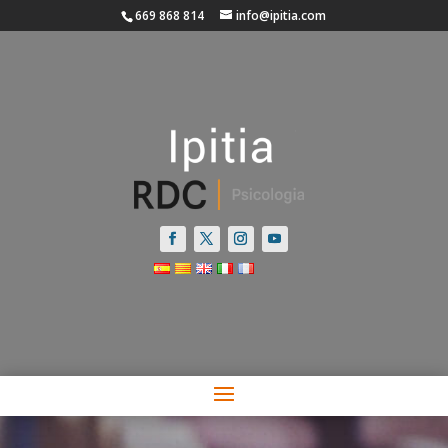
669 868 814
info@ipitia.com