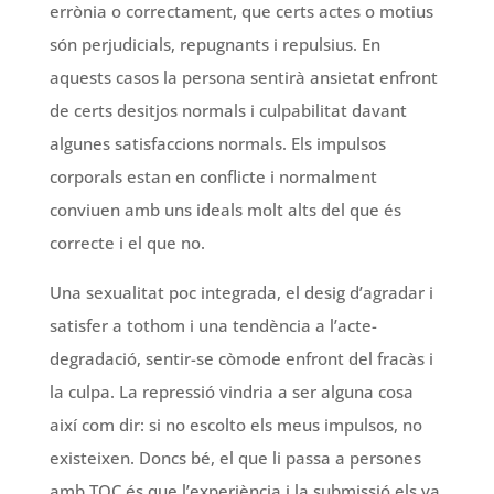
errònia o correctament, que certs actes o motius
són perjudicials, repugnants i repulsius. En
aquests casos la persona sentirà ansietat enfront
de certs desitjos normals i culpabilitat davant
algunes satisfaccions normals. Els impulsos
corporals estan en conflicte i normalment
conviuen amb uns ideals molt alts del que és
correcte i el que no.
Una sexualitat poc integrada, el desig d’agradar i
satisfer a tothom i una tendència a l’acte-
degradació, sentir-se còmode enfront del fracàs i
la culpa. La repressió vindria a ser alguna cosa
així com dir: si no escolto els meus impulsos, no
existeixen. Doncs bé, el que li passa a persones
amb TOC és que l’experiència i la submissió els va