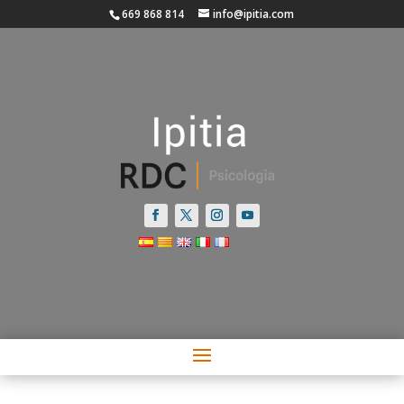
669 868 814
info@ipitia.com