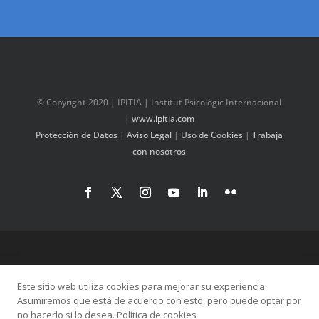
© Copyright 2020 | IPITIA | Institut Psicològic Internacional
|
www.ipitia.com
Protección de Datos
|
Aviso Legal
|
Uso de Cookies
|
Trabaja
con nosotros
Este sitio web utiliza cookies para mejorar su experiencia.
Asumiremos que está de acuerdo con esto, pero puede optar por
no hacerlo si lo desea. Política de cookies